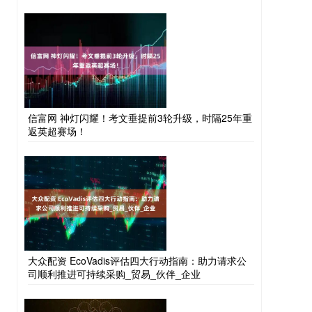
信富网 神灯闪耀！考文垂提前3轮升级，时隔25年重
返英超赛场！
大众配资 EcoVadis评估四大行动指南：助力请求公
司顺利推进可持续采购_贸易_伙伴_企业