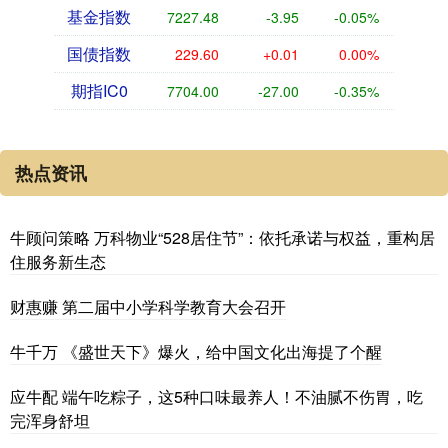
基金指数
7227.48
-3.95
-0.05%
国债指数
229.60
+0.01
0.00%
期指IC0
7704.00
-27.00
-0.35%
热点资讯
牛顾问策略 万科物业“528居住节”：依托承诺与权益，重构居
住服务新生态
财惠赚 第二届中小学科学教育大会召开
牛千万 《盛世天下》爆火，给中国文化出海提了个醒
应牛配 端午吃粽子，这5种口味最养人！不油腻不伤胃，吃
完浑身舒坦