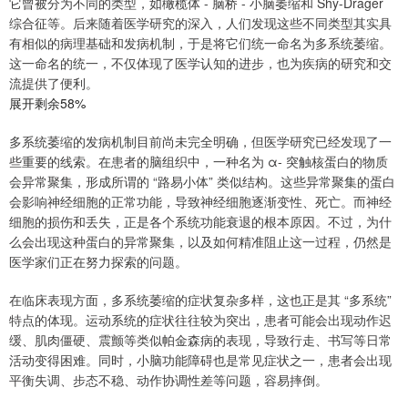
它曾被分为不同的类型，如橄榄体 - 脑桥 - 小脑萎缩和 Shy-Drager
综合征等。后来随着医学研究的深入，人们发现这些不同类型其实具
有相似的病理基础和发病机制，于是将它们统一命名为多系统萎缩。
这一命名的统一，不仅体现了医学认知的进步，也为疾病的研究和交
流提供了便利。
展开剩余58%
多系统萎缩的发病机制目前尚未完全明确，但医学研究已经发现了一
些重要的线索。在患者的脑组织中，一种名为 α- 突触核蛋白的物质
会异常聚集，形成所谓的 “路易小体” 类似结构。这些异常聚集的蛋白
会影响神经细胞的正常功能，导致神经细胞逐渐变性、死亡。而神经
细胞的损伤和丢失，正是各个系统功能衰退的根本原因。不过，为什
么会出现这种蛋白的异常聚集，以及如何精准阻止这一过程，仍然是
医学家们正在努力探索的问题。
在临床表现方面，多系统萎缩的症状复杂多样，这也正是其 “多系统”
特点的体现。运动系统的症状往往较为突出，患者可能会出现动作迟
缓、肌肉僵硬、震颤等类似帕金森病的表现，导致行走、书写等日常
活动变得困难。同时，小脑功能障碍也是常见症状之一，患者会出现
平衡失调、步态不稳、动作协调性差等问题，容易摔倒。