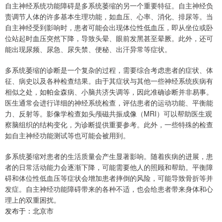
自主神经系统功能障碍是多系统萎缩的另一个重要特征。自主神经负
责调节人体的许多基本生理功能，如血压、心率、消化、排尿等。当
自主神经受到影响时，患者可能会出现体位性低血压，即从坐位或卧
位站起时血压突然下降，导致头晕、眼前发黑甚至晕厥。此外，还可
能出现尿频、尿急、尿失禁、便秘、出汗异常等症状。
多系统萎缩的诊断是一个复杂的过程，需要综合考虑患者的症状、体
征、病史以及各种检查结果。由于其症状与其他一些神经系统疾病有
相似之处，如帕金森病、小脑共济失调等，因此准确诊断并非易事。
医生通常会进行详细的神经系统检查，评估患者的运动功能、平衡能
力、反射等。影像学检查如头颅磁共振成像（MRI）可以帮助医生观
察脑组织的结构变化，为诊断提供重要参考。此外，一些特殊的检查
如自主神经功能测试等也可能会被用到。
多系统萎缩对患者的生活质量会产生显著影响。随着疾病的进展，患
者的日常活动能力会逐渐下降，可能需要他人的照顾和帮助。平衡障
碍和体位性低血压等症状会增加患者摔倒的风险，可能导致骨折等并
发症。自主神经功能障碍带来的各种不适，也会给患者带来身体和心
理上的双重困扰。
发布于：北京市