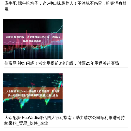
应牛配 端午吃粽子，这5种口味最养人！不油腻不伤胃，吃完浑身舒
坦
信富网 神灯闪耀！考文垂提前3轮升级，时隔25年重返英超赛场！
大众配资 EcoVadis评估四大行动指南：助力请求公司顺利推进可持
续采购_贸易_伙伴_企业