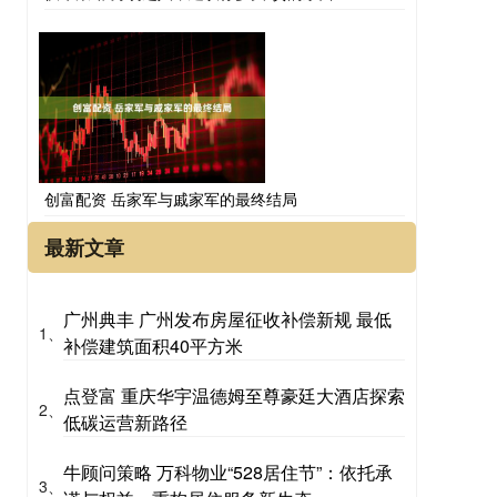
创富配资 岳家军与戚家军的最终结局
最新文章
广州典丰 广州发布房屋征收补偿新规 最低
1、
补偿建筑面积40平方米
点登富 重庆华宇温德姆至尊豪廷大酒店探索
2、
低碳运营新路径
牛顾问策略 万科物业“528居住节”：依托承
3、