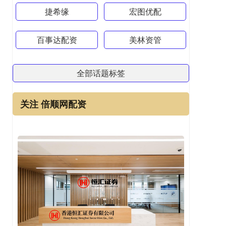
捷希缘
宏图优配
百事达配资
美林资管
全部话题标签
关注 倍顺网配资