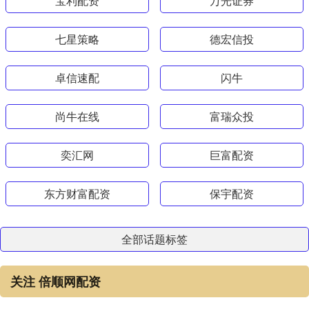
宝利配资
万光证券
七星策略
德宏信投
卓信速配
闪牛
尚牛在线
富瑞众投
奕汇网
巨富配资
东方财富配资
保宇配资
全部话题标签
关注 倍顺网配资