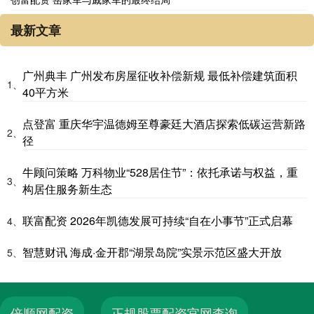
最新文章
广州典丰 广州发布房屋征收补偿新规 最低补偿建筑面积
1、
40平方米
点登富 重庆华宇温德姆至尊豪廷大酒店探索低碳运营新路
2、
径
牛顾问策略 万科物业“528居住节”：依托承诺与权益，重
3、
构居住服务新生态
联富配资 2026年凯德发展可持续“自在小事节”正式启幕
4、
智慧财讯 海成·金开郡“湖景岛院”实景示范区盛大开放
5、
倍顺网配资
正规股票配资官网查询