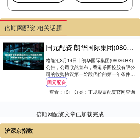
倍顺网配资 相关话题
国元配资 朗华国际集团(08026HK)完成有关收购香港乐图控股_公司_代价_阶段
格隆汇8月14日丨朗华国际集团(08026.HK)
公告，公司欣然宣布，香港乐图控股有限公
司的收购协议第一阶段代价的第一年条件已
达成。于取得联交所批准后，公司将透....
国元配资
查看：
131
分类：
正规股票配资官网查询
倍顺网配资文章已加载完成
沪深京指数