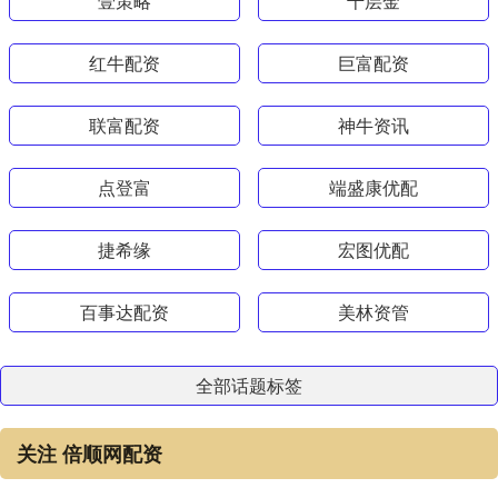
壹策略
千层金
红牛配资
巨富配资
联富配资
神牛资讯
点登富
端盛康优配
捷希缘
宏图优配
百事达配资
美林资管
全部话题标签
关注 倍顺网配资