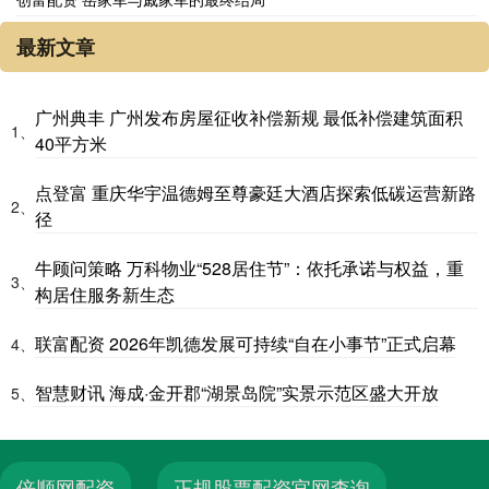
最新文章
广州典丰 广州发布房屋征收补偿新规 最低补偿建筑面积
1、
40平方米
点登富 重庆华宇温德姆至尊豪廷大酒店探索低碳运营新路
2、
径
牛顾问策略 万科物业“528居住节”：依托承诺与权益，重
3、
构居住服务新生态
联富配资 2026年凯德发展可持续“自在小事节”正式启幕
4、
智慧财讯 海成·金开郡“湖景岛院”实景示范区盛大开放
5、
倍顺网配资
正规股票配资官网查询